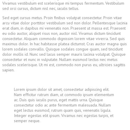
Vivamus vestibulum est scelerisque mi tempus fermentum. Vestibulum
sed orci cursus, dictum nisl nec, iaculis tellus.
Sed eget cursus metus. Proin finibus volutpat consectetur. Proin vitae
arcu vitae dolor porttitor vestibulum sed non dolor. Pellentesque lacinia
erat diam, in dapibus mi venenatis non. Praesent ut massa est. Praesent
eu odio auctor, aliquet risus non, auctor nisl. Vivamus dictum tincidunt
consectetur. Aliquam commodo dignissim lorem vitae viverra. Sed quis
maximus dolor. In hac habitasse platea dictumst. Cras auctor magna quis
lorem sodales convallis. Quisque sodales congue quam, sed tincidunt
dolor mollis id. Nunc sed lacus semper mauris lacinia volutpat. Quisque
consectetur et nunc in vulputate. Nullam euismod lectus nec metus
sodales scelerisque. Ut mi est, commodo non purus eu, ultricies sagittis
sapien.
Lorem ipsum dolor sit amet, consectetur adipiscing elit.
Nam efficitur rutrum diam, ut commodo ipsum elementum
ac. Duis quis iaculis purus, eget mattis urna. Quisque
consectetur odio ac ante fermentum malesuada. Nullam
eget lectus euismod, rutrum quam quis, venenatis ligula.
Integer egestas elit ipsum. Vivamus nec egestas turpis, et
semper neque.