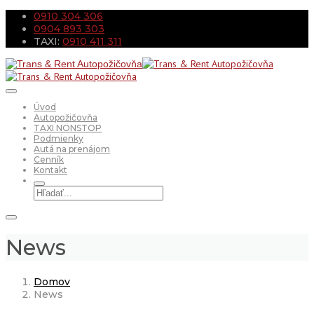
0910 304 306
0904 893 303
TAXI:
0910 411 311
Úvod
Autopožičovňa
TAXI NONSTOP
Podmienky
Autá na prenájom
Cenník
Kontakt
News
Domov
News