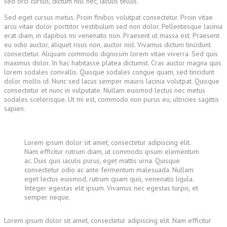
sed orci cursus, dictum nisl nec, iaculis tellus.
Sed eget cursus metus. Proin finibus volutpat consectetur. Proin vitae
arcu vitae dolor porttitor vestibulum sed non dolor. Pellentesque lacinia
erat diam, in dapibus mi venenatis non. Praesent ut massa est. Praesent
eu odio auctor, aliquet risus non, auctor nisl. Vivamus dictum tincidunt
consectetur. Aliquam commodo dignissim lorem vitae viverra. Sed quis
maximus dolor. In hac habitasse platea dictumst. Cras auctor magna quis
lorem sodales convallis. Quisque sodales congue quam, sed tincidunt
dolor mollis id. Nunc sed lacus semper mauris lacinia volutpat. Quisque
consectetur et nunc in vulputate. Nullam euismod lectus nec metus
sodales scelerisque. Ut mi est, commodo non purus eu, ultricies sagittis
sapien.
Lorem ipsum dolor sit amet, consectetur adipiscing elit.
Nam efficitur rutrum diam, ut commodo ipsum elementum
ac. Duis quis iaculis purus, eget mattis urna. Quisque
consectetur odio ac ante fermentum malesuada. Nullam
eget lectus euismod, rutrum quam quis, venenatis ligula.
Integer egestas elit ipsum. Vivamus nec egestas turpis, et
semper neque.
Lorem ipsum dolor sit amet, consectetur adipiscing elit. Nam efficitur