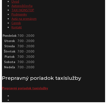
Úvod
Autopožičovňa
TAXI NONSTOP
Podmienky
Autá na prenájom
Cenník
Kontakt
Pondelok
7:00 - 20:00
Utorok
7:00 - 20:00
Streda
7:00 - 20:00
Štvrtok
7:00 - 20:00
Piatok
7:00 - 20:00
Sobota
7:00 - 20:00
Nedeľa
7:00 - 20:00
Prepravný poriadok taxislužby
Prepravný poriadok taxislužby