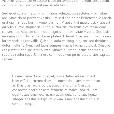
Vivamus vestibulum est scelerisque mi tempus fermentum. Vestibulum
sed orci cursus, dictum nisl nec, iaculis tellus.
Sed eget cursus metus. Proin finibus volutpat consectetur. Proin vitae
arcu vitae dolor porttitor vestibulum sed non dolor. Pellentesque lacinia
erat diam, in dapibus mi venenatis non. Praesent ut massa est. Praesent
eu odio auctor, aliquet risus non, auctor nisl. Vivamus dictum tincidunt
consectetur. Aliquam commodo dignissim lorem vitae viverra. Sed quis
maximus dolor. In hac habitasse platea dictumst. Cras auctor magna quis
lorem sodales convallis. Quisque sodales congue quam, sed tincidunt
dolor mollis id. Nunc sed lacus semper mauris lacinia volutpat. Quisque
consectetur et nunc in vulputate. Nullam euismod lectus nec metus
sodales scelerisque. Ut mi est, commodo non purus eu, ultricies sagittis
sapien.
Lorem ipsum dolor sit amet, consectetur adipiscing elit.
Nam efficitur rutrum diam, ut commodo ipsum elementum
ac. Duis quis iaculis purus, eget mattis urna. Quisque
consectetur odio ac ante fermentum malesuada. Nullam
eget lectus euismod, rutrum quam quis, venenatis ligula.
Integer egestas elit ipsum. Vivamus nec egestas turpis, et
semper neque.