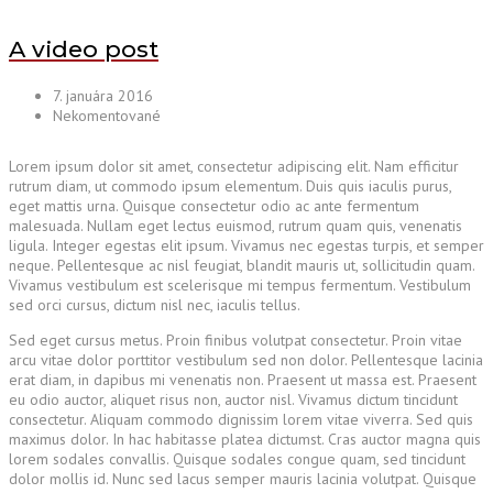
A video post
7. januára 2016
Nekomentované
Lorem ipsum dolor sit amet, consectetur adipiscing elit. Nam efficitur
rutrum diam, ut commodo ipsum elementum. Duis quis iaculis purus,
eget mattis urna. Quisque consectetur odio ac ante fermentum
malesuada. Nullam eget lectus euismod, rutrum quam quis, venenatis
ligula. Integer egestas elit ipsum. Vivamus nec egestas turpis, et semper
neque. Pellentesque ac nisl feugiat, blandit mauris ut, sollicitudin quam.
Vivamus vestibulum est scelerisque mi tempus fermentum. Vestibulum
sed orci cursus, dictum nisl nec, iaculis tellus.
Sed eget cursus metus. Proin finibus volutpat consectetur. Proin vitae
arcu vitae dolor porttitor vestibulum sed non dolor. Pellentesque lacinia
erat diam, in dapibus mi venenatis non. Praesent ut massa est. Praesent
eu odio auctor, aliquet risus non, auctor nisl. Vivamus dictum tincidunt
consectetur. Aliquam commodo dignissim lorem vitae viverra. Sed quis
maximus dolor. In hac habitasse platea dictumst. Cras auctor magna quis
lorem sodales convallis. Quisque sodales congue quam, sed tincidunt
dolor mollis id. Nunc sed lacus semper mauris lacinia volutpat. Quisque