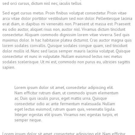
sed orci cursus, dictum nisl nec, iaculis tellus.
Sed eget cursus metus. Proin finibus volutpat consectetur. Proin vitae
arcu vitae dolor porttitor vestibulum sed non dolor. Pellentesque lacinia
erat diam, in dapibus mi venenatis non. Praesent ut massa est. Praesent
eu odio auctor, aliquet risus non, auctor nisl. Vivamus dictum tincidunt
consectetur. Aliquam commodo dignissim lorem vitae viverra. Sed quis
maximus dolor. In hac habitasse platea dictumst. Cras auctor magna quis
lorem sodales convallis. Quisque sodales congue quam, sed tincidunt
dolor mollis id. Nunc sed lacus semper mauris lacinia volutpat. Quisque
consectetur et nunc in vulputate. Nullam euismod lectus nec metus
sodales scelerisque. Ut mi est, commodo non purus eu, ultricies sagittis
sapien.
Lorem ipsum dolor sit amet, consectetur adipiscing elit.
Nam efficitur rutrum diam, ut commodo ipsum elementum
ac. Duis quis iaculis purus, eget mattis urna. Quisque
consectetur odio ac ante fermentum malesuada. Nullam
eget lectus euismod, rutrum quam quis, venenatis ligula.
Integer egestas elit ipsum. Vivamus nec egestas turpis, et
semper neque.
Lorem ipsum dolor sit amet, consectetur adipiscing elit. Nam efficitur