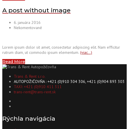
A post without image
6. januára 2016
Nekomentované
Lorem ipsum dolor sit amet, consectetur adipiscing elit. Nam efficitur
rutrum diam, ut commodo ipsum elementum.
(viac…)
Read More
Trans & Rent s.r.o.
AUTOPOŽIČOVŇA : +421 (0)910 304 306, +421 (0)904 893 303
TAXI: +421 (0)910 411 311
trans-rent@trans-rent.sk
Rýchla navigácia