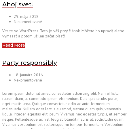
Ahoj svet!
29. mája 2018
Nekomentované
Vitajte vo WordPress. Toto je váš prvý článok. Môžete ho upraviť alebo
vymazať a potom už len začať písať!
Read More
Party responsibly
18. januára 2016
Nekomentované
Lorem ipsum dolor sit amet, consectetur adipiscing elit. Nam efficitur
rutrum diam, ut commodo ipsum elementum. Duis quis iaculis purus,
eget mattis urna. Quisque consectetur odio ac ante fermentum
malesuada. Nullam eget lectus euismod, rutrum quam quis, venenatis
ligula. Integer egestas elit ipsum. Vivamus nec egestas turpis, et semper
neque. Pellentesque ac nisl feugiat, blandit mauris ut, sollicitudin quam.
Vivamus vestibulum est scelerisque mi tempus fermentum. Vestibulum