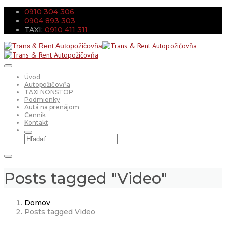
0910 304 306
0904 893 303
TAXI:
0910 411 311
Úvod
Autopožičovňa
TAXI NONSTOP
Podmienky
Autá na prenájom
Cenník
Kontakt
Posts tagged "Video"
Domov
Posts tagged Video