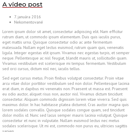
A video post
7. januára 2016
Nekomentované
Lorem ipsum dolor sit amet, consectetur adipiscing elit. Nam efficitur
rutrum diam, ut commodo ipsum elementum. Duis quis iaculis purus,
eget mattis urna. Quisque consectetur odio ac ante fermentum
malesuada. Nullam eget lectus euismod, rutrum quam quis, venenatis
ligula. Integer egestas elit ipsum. Vivamus nec egestas turpis, et semper
neque. Pellentesque ac nisl feugiat, blandit mauris ut, sollicitudin quam.
Vivamus vestibulum est scelerisque mi tempus fermentum. Vestibulum
sed orci cursus, dictum nisl nec, iaculis tellus.
Sed eget cursus metus. Proin finibus volutpat consectetur. Proin vitae
arcu vitae dolor porttitor vestibulum sed non dolor. Pellentesque lacinia
erat diam, in dapibus mi venenatis non. Praesent ut massa est. Praesent
eu odio auctor, aliquet risus non, auctor nisl. Vivamus dictum tincidunt
consectetur. Aliquam commodo dignissim lorem vitae viverra. Sed quis
maximus dolor. In hac habitasse platea dictumst. Cras auctor magna quis
lorem sodales convallis. Quisque sodales congue quam, sed tincidunt
dolor mollis id. Nunc sed lacus semper mauris lacinia volutpat. Quisque
consectetur et nunc in vulputate. Nullam euismod lectus nec metus
sodales scelerisque. Ut mi est, commodo non purus eu, ultricies sagittis
sapien.