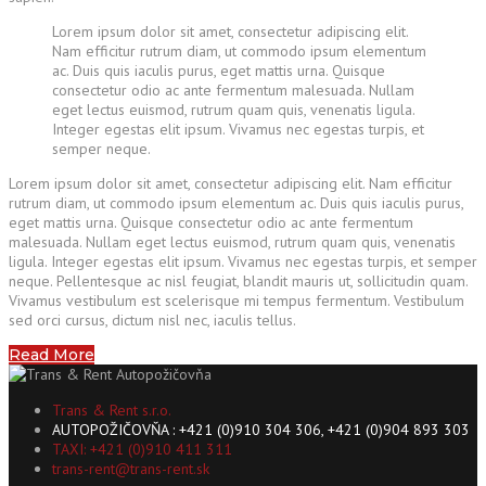
Lorem ipsum dolor sit amet, consectetur adipiscing elit.
Nam efficitur rutrum diam, ut commodo ipsum elementum
ac. Duis quis iaculis purus, eget mattis urna. Quisque
consectetur odio ac ante fermentum malesuada. Nullam
eget lectus euismod, rutrum quam quis, venenatis ligula.
Integer egestas elit ipsum. Vivamus nec egestas turpis, et
semper neque.
Lorem ipsum dolor sit amet, consectetur adipiscing elit. Nam efficitur
rutrum diam, ut commodo ipsum elementum ac. Duis quis iaculis purus,
eget mattis urna. Quisque consectetur odio ac ante fermentum
malesuada. Nullam eget lectus euismod, rutrum quam quis, venenatis
ligula. Integer egestas elit ipsum. Vivamus nec egestas turpis, et semper
neque. Pellentesque ac nisl feugiat, blandit mauris ut, sollicitudin quam.
Vivamus vestibulum est scelerisque mi tempus fermentum. Vestibulum
sed orci cursus, dictum nisl nec, iaculis tellus.
Read More
Trans & Rent s.r.o.
AUTOPOŽIČOVŇA : +421 (0)910 304 306, +421 (0)904 893 303
TAXI: +421 (0)910 411 311
trans-rent@trans-rent.sk