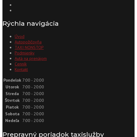
Rýchla navigácia
Úvod
Autopožičovňa
TAXI NONSTOP
Podmienky
Autá na prenájom
Cenník
Kontakt
Pondelok
7:00 - 20:00
Utorok
7:00 - 20:00
Streda
7:00 - 20:00
Štvrtok
7:00 - 20:00
Piatok
7:00 - 20:00
Sobota
7:00 - 20:00
Nedeľa
7:00 - 20:00
Prepravný poriadok taxislužby