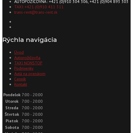
AUTOPOŽIČOVŇA : +421 (0)910 304 306, +421 (0)904 893 303
TAXI: +421 (0)910 411 311
trans-rent@trans-rent.sk
Rýchla navigácia
Úvod
Autopožičovňa
TAXI NONSTOP
Podmienky
Autá na prenájom
Cenník
Kontakt
Pondelok
7:00 - 20:00
Utorok
7:00 - 20:00
Streda
7:00 - 20:00
Štvrtok
7:00 - 20:00
Piatok
7:00 - 20:00
Sobota
7:00 - 20:00