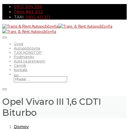
0910 304 306
0904 893 303
TAXI:
0910 411 311
Úvod
Autopožičovňa
TAXI NONSTOP
Podmienky
Autá na prenájom
Cenník
Kontakt
Opel Vivaro III 1,6 CDTI
Biturbo
Domov