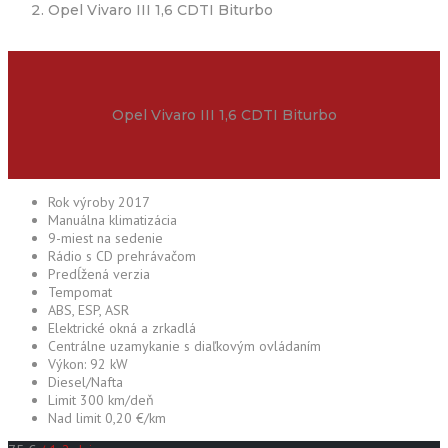
Opel Vivaro III 1,6 CDTI Biturbo
Opel Vivaro III 1,6 CDTI Biturbo
Rok výroby 2017
Manuálna klimatizácia
9-miest na sedenie
Rádio s CD prehrávačom
Predĺžená verzia
Tempomat
ABS, ESP, ASR
Elektrické okná a zrkadlá
Centrálne uzamykanie s diaľkovým ovládaním
Výkon: 92 kW
Diesel/Nafta
Limit 300 km/deň
Nad limit 0,20 €/km