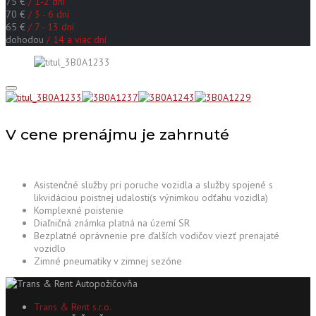
75 €
/ 1-2 dni
70 €
/ 3 - 6 dní
65 €
/ 7 - 13 dní
dohodou
/ 14 a viac dní
V cene prenájmu je zahrnuté
Asistenčné služby pri poruche vozidla a služby spojené s
likvidáciou poistnej udalosti(s výnimkou odťahu vozidla)
Komplexné poistenie
Diaľničná známka platná na území SR
Bezplatné oprávnenie pre ďalších vodičov viezť prenajaté
vozidlo
Zimné pneumatiky v zimnej sezóne
Trans & Rent s.r.o.